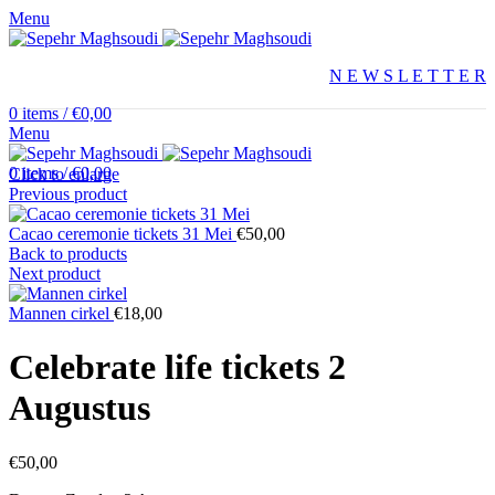
Menu
N E W S L E T T E R
0
items
/
€
0,00
Menu
0
items
/
€
0,00
Click to enlarge
Previous product
Cacao ceremonie tickets 31 Mei
€
50,00
Back to products
Next product
Mannen cirkel
€
18,00
Celebrate life tickets 2
Augustus
€
50,00