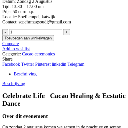
Datum: Zondag 2 Augustus
Tijd: 13.30 – 17.00 uur
Prijs: 50 euro p.p.
Locatie: Soefitempel, katwijk
Contact: sepehrmagsoudi@gmail.com
Celebrate
life
Toevoegen aan winkelwagen
tickets
Compare
2
Add to wishlist
Augustus
Categorie:
Cacao ceremonies
hoeveelheid
Share
Facebook
Twitter
Pinterest
linkedin
Telegram
Beschrijving
Beschrijving
Celebrate Life Cacao Healing & Ecstatic
Dance
Over dit evenement
Op zondag 2 augustus komen we samen in de prachtige en serene