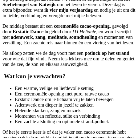
Soefietempel van Katwijk
om het leven te vieren. Deze dag is
extra bijzonder, want
ik vier mijn verjaardag
en nodig je uit om dit
in liefde, verbinding en vreugde met mij te beleven.
De middag bestaat uit een
ceremoniële cacao-opening
, gevolgd
door
Ecstatic Dance
begeleid door
DJ Heliante
, en wordt verrijkt
met
ademwerk
,
zang
,
meditatie
,
soundhealing
en momenten van
verstilling. Een zachte reis naar binnen én een viering van het leven.
Na afloop zetten we de dag voort met een
potluck op het strand
voor wie dat fijn vindt. Neem iets lekkers mee om te delen en geniet
van de zee, de zon en elkaars aanwezigheid.
Wat kun je verwachten?
Een warme, veilige en liefdevolle setting
Een ceremoniële opening met pure, rauwe cacao
Ecstatic Dance om je lichaam vrij te laten bewegen
Ademwerk om dieper in jezelf te zakken
Helende klanken, zang en muziek
Momenten van reflectie, stilte en verbinding
Een zachte afsluiting en optionele strand-potluck
Of het je eerste keer is of dat je vaker een cacao ceremonie hebt
meegemaakt: deze middag nodigt je uit om te openen, te verzachten